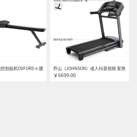
划船机OXFORD 6 健
乔山（JOHNSON）成人抖音视频 家用
￥6699.00
静音可折叠 智能10吋彩屏 外置22吋网
络TV版T101TV