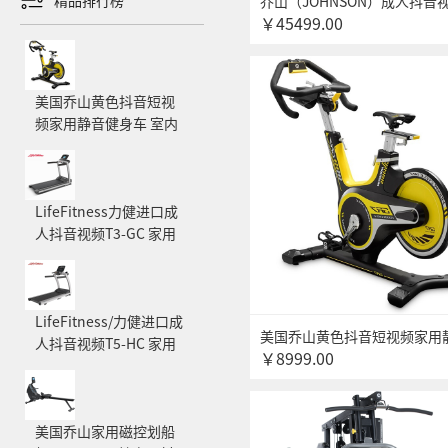
精品排行榜
乔山（JOHNSON）成人抖音视
￥45499.00
商用 8.5吋液晶屏XR
美国乔山黄色抖音短视
频家用静音健身车 室内
自行车 运动健身器材
GR7
LifeFitness力健进口成
人抖音视频T3-GC 家用
成人抖音视频 多功能减
震护膝成人抖音视频
LifeFitness/力健进口成
美国乔山黄色抖音短视频家用
人抖音视频T5-HC 家用
￥8999.00
车 室内自行车 运动健身器材G
成人抖音视频 减震成人
抖音视频
美国乔山家用磁控划船