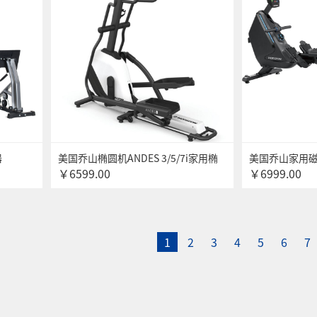
器
美国乔山椭圆机ANDES 3/5/7i家用椭
美国乔山家用磁控
￥6599.00
￥6999.00
功能室内
圆仪可折叠 太空漫步机 多功能健身器
身器材
材 ANDES 3
1
2
3
4
5
6
7