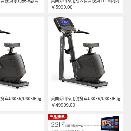
音视频 家用豪华静音
美国乔山家用成人抖音视频T11室内商
￥5999.00
dventure 3
务静音健身器材可折叠 送货安装
U30XR/U30XIR 运
美国乔山家用健身车U30XR/U30XIR 运
￥49999.00
行车 健身器材商用系列
动单车 室内自行车 健身器材商用系列
U50XIR