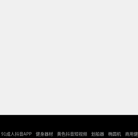
91成人抖音APP
健身器材
黄色抖音短视频
划船器
椭圆机
商用健