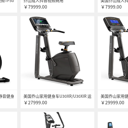
频TF50
乔山成人抖音视频商用
美国乔山成人抖
￥79999.00
￥7999.00
TF50XR/TF50XIR 智能健身房成人抖音
折叠运动健身器材A
视频 大跑台可折叠静音商用成人抖音
视频
静音健身
美国乔山家用健身车U30XR/U30XIR 运
美国乔山家用健身车
￥27999.00
￥29999.00
R7
动单车 室内自行车 健身器材商用系列
动单车 室内自
U30XR/LED屏
U50XR