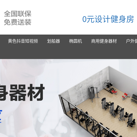
0元设计健身房
黄色抖音短视频
划船器
椭圆机
商用健身器材
户外