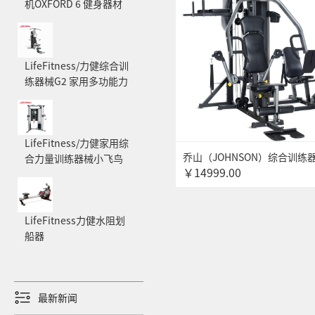
机OXFORD 6 健身器材
LifeFitness/力健综合训
练器械G2 家用多功能力
量器械
LifeFitness/力健家用综
乔山（JOHNSON）综合训练
合力量训练器械小飞鸟
￥14999.00
Torus4/5 TORUS5三人站多
G7
健身房大型力量健身器材
LifeFitness力健水阻划
船器
最新新闻