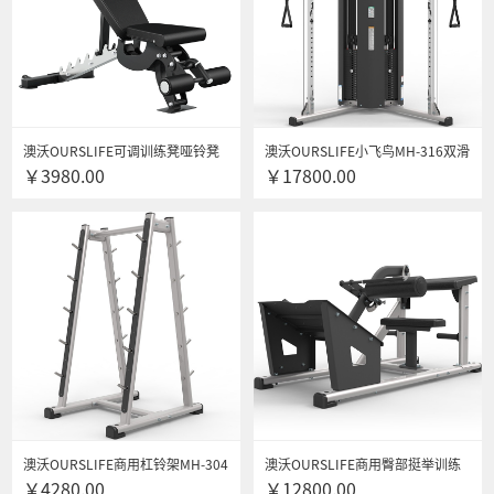
澳沃OURSLIFE可调训练凳哑铃凳
澳沃OURSLIFE小飞鸟MH-316双滑
￥3980.00
￥17800.00
3028 健身房专用健身器材 商用多
轮综合训练器龙门架多功能综合训
功能训练凳
练器健身器材 团购咨询更优惠
澳沃OURSLIFE商用杠铃架MH-304
澳沃OURSLIFE商用臀部挺举训练
￥4280.00
￥12800.00
健身房专用健身器材 团购咨询更优
器MH-299健身房专用多功能健身