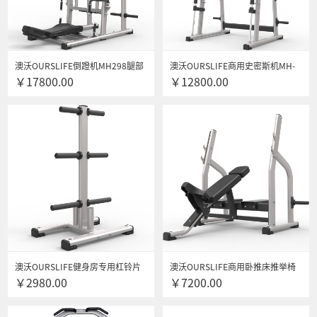
澳沃OURSLIFE倒蹬机MH298腿部
澳沃OURSLIFE商用史密斯机MH-
￥17800.00
￥12800.00
垂直倒蹬机健身房专用多功能综合
295 多功能健身器材健身房专用史
训练器 团购咨询更优惠
密斯机 团购咨询更优惠
4000351408
4000351408
澳沃OURSLIFE健身房专用杠铃片
澳沃OURSLIFE商用卧推床推举椅
￥2980.00
￥7200.00
架MH-305 团购咨询更优惠
MH-286健身房专用举重床 MH-286
上斜推举椅