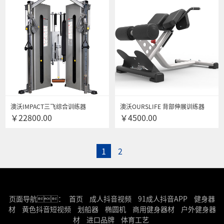
澳沃IMPACT三飞综合训练器
澳沃OURSLIFE 背部伸展训练器
￥22800.00
￥4500.00
LC9700 小飞鸟多功能健身器材
MH-282罗马椅健身房专用多功能
健身器材 团购咨询更优惠
4000351408
1
2
页面导航：
首页
成人抖音视频
91成人抖音APP
健身器
材
黄色抖音短视频
划船器
椭圆机
商用健身器材
户外健身器
材
进口品牌
体育工艺